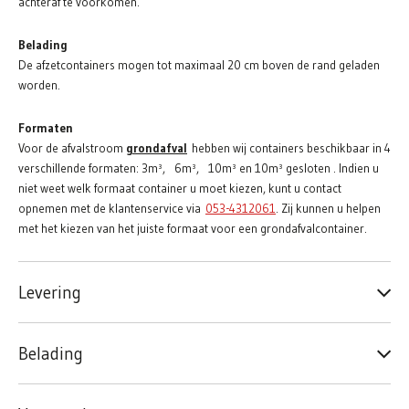
achteraf te voorkomen.
Belading
De afzetcontainers mogen tot maximaal 20 cm boven de rand geladen
worden.
Formaten
Voor de afvalstroom
grondafval
hebben wij containers beschikbaar in 4
verschillende formaten: 3m³, 6m³, 10m³ en 10m³ gesloten . Indien u
niet weet welk formaat container u moet kiezen, kunt u contact
opnemen met de klantenservice via
053-4312061
. Zij kunnen u helpen
met het kiezen van het juiste formaat voor een grondafvalcontainer.
Levering
Belading