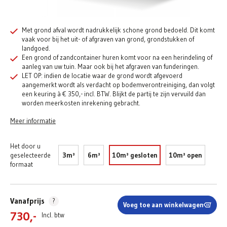
Met grond afval wordt nadrukkelijk schone grond bedoeld. Dit komt
vaak voor bij het uit- of afgraven van grond, grondstukken of
landgoed.
Een grond of zandcontainer huren komt voor na een herindeling of
aanleg van uw tuin. Maar ook bij het afgraven van funderingen.
LET OP: indien de locatie waar de grond wordt afgevoerd
aangemerkt wordt als verdacht op bodemverontreiniging, dan volgt
een keuring à € 350,- incl. BTW. Blijkt de partij te zijn vervuild dan
worden meerkosten inrekening gebracht.
Meer informatie
Het door u
geselecteerde
3m³
6m³
10m³ gesloten
10m³ open
formaat
Vanafprijs
?
Voeg toe aan winkelwagen
730,-
Incl. btw