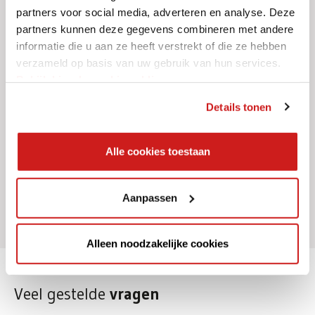
Veen
partners voor social media, adverteren en analyse. Deze
partners kunnen deze gegevens combineren met andere
Schoon zand
informatie die u aan ze heeft verstrekt of die ze hebben
verzameld op basis van uw gebruik van hun services.
Bekijk hier de cookiemelding.
Dit mag niet;
Details tonen
Vervuilde of verdachte grond, zie toelichting
Grond met puin of afval
Alle cookies toestaan
Grond met stenen of grind
Grond met onkruid
Aanpassen
Grond met wortels
Alleen noodzakelijke cookies
Veel gestelde
vragen