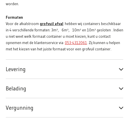
worden.
Formaten
Voor de afvalstroom
grofvuil afval
hebben wij containers beschikbaar
in 4 verschillende formaten: 3m³, 6m³, 10m³ en 10m³ gesloten . Indien
u niet weet welk formaat container u moet kiezen, kunt u contact
opnemen met de klantenservice via
053-4312061
. Zij kunnen u helpen
met het kiezen van het juiste formaat voor een grofvuil container.
Levering
Belading
Vergunning