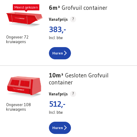
6m³
Grofvuil container
Meest gekozen
?
Vanafprijs
383,-
Ongeveer 72
Incl. btw
kruiwagens
Huren
10m³
Gesloten Grofvuil
container
?
Vanafprijs
512,-
Ongeveer 108
kruiwagens
Incl. btw
Huren