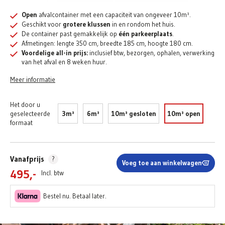
Open
afvalcontainer met een capaciteit van ongeveer 10m³.
Geschikt voor
grotere klussen
in en rondom het huis.
De container past gemakkelijk op
één parkeerplaats
.
Afmetingen: lengte 350 cm, breedte 185 cm, hoogte 180 cm.
Voordelige all-in prijs:
inclusief btw, bezorgen, ophalen, verwerking
van het afval en 8 weken huur.
Meer informatie
Het door u
geselecteerde
3m³
6m³
10m³ gesloten
10m³ open
formaat
Vanafprijs
?
Voeg toe aan winkelwagen
495,-
Incl. btw
Bestel nu. Betaal later.