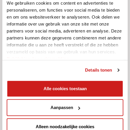
We gebruiken cookies om content en advertenties te
personaliseren, om functies voor social media te bieden
en om ons websiteverkeer te analyseren. Ook delen we
Dit mag niet;
informatie over uw gebruik van onze site met onze
partners voor social media, adverteren en analyse. Deze
Asbest, asbesthoudend, asbestgelijkend en asbestverdacht afval
partners kunnen deze gegevens combineren met andere
(zoals golfplaten)
informatie die u aan ze heeft verstrekt of die ze hebben
Afval dat valt onder bouw- en sloopafval
verzameld op basis van uw gebruik van hun services.
Bekijk hier de cookiemelding.
Vloeibare afvalstoffen
Afval dat verpakt is in vaten, drums, bussen, flessen, kisten of
Details tonen
containers
Stuivende of stofvormende afvalstoffen
Alle cookies toestaan
Gevaarlijk afval / explosieve stoffen
Gasflessen / drukhouders
Aanpassen
Banden
Matrassen
Alleen noodzakelijke cookies